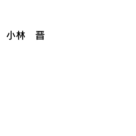
グランボレ
パラグライダースクール
小林 晋