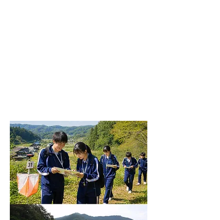
​教育旅
行
​カヌー