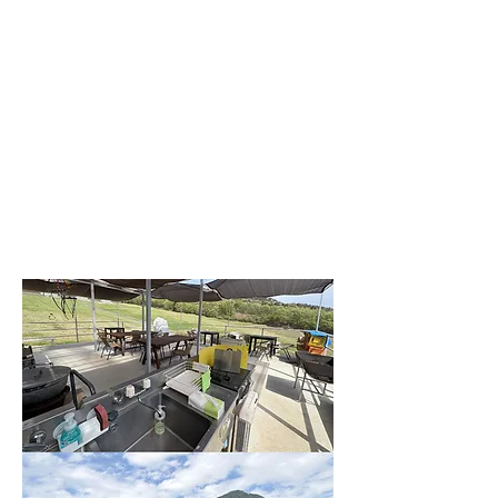
ー
​ATV四
輪バギ
ー