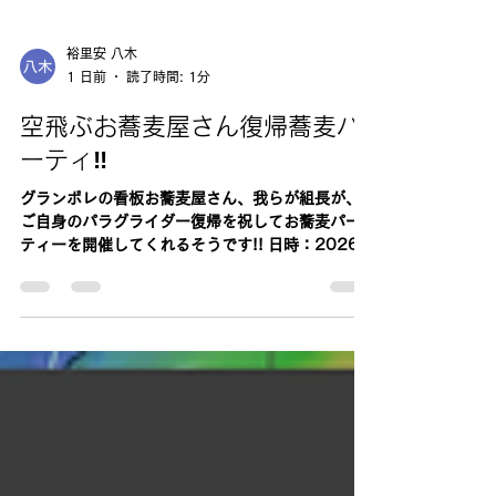
裕里安 八木
1 日前
読了時間: 1分
空飛ぶお蕎麦屋さん復帰蕎麦パ
ーティ‼
グランボレの看板お蕎麦屋さん、我らが組長が、
ご自身のパラグライダー復帰を祝してお蕎麦パー
ティーを開催してくれるそうです!! 日時：2026年
8月10日(月) 12時 ※飛べても、飛べなく
ても12時スタートです 会費：500円/1人(グラン
ボレ有効会員に限る) ※天ぷら代金になりま
す。お蕎麦代は組長ご厚意で無料です。 参加締め
切り：8月9日(日)12：00まで！ご参加意思表明
はFacebookコメント欄にお願い致します。 名人