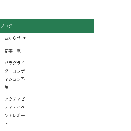
グランボレ
パラグライダースクール
ブログ
お知らせ
記事一覧
パラグライ
ダーコンデ
ィション予
想
アクティビ
ティ・イベ
ントレポー
ト